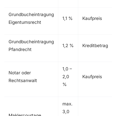
Grundbucheintragung
1,1 %
Kaufpreis
Eigentumsrecht
Grundbucheintragung
1,2 %
Kreditbetrag
Pfandrecht
1,0 –
Notar oder
2,0
Kaufpreis
Rechtsanwalt
%
max.
3,0
Maklercourtage