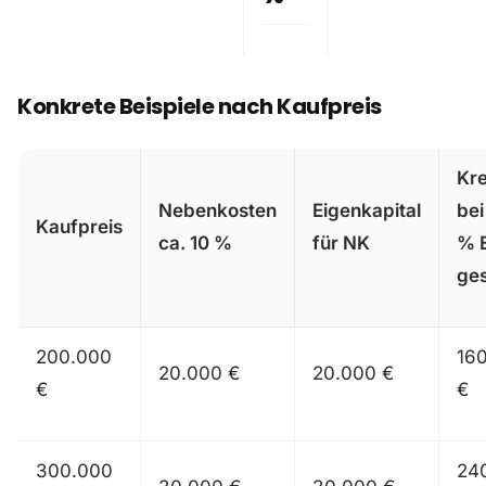
Konkrete Beispiele nach Kaufpreis
Kre
Nebenkosten
Eigenkapital
bei
Kaufpreis
ca. 10 %
für NK
% 
ge
200.000
16
20.000 €
20.000 €
€
€
300.000
24