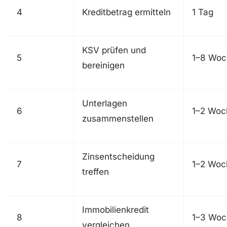
4
Kreditbetrag ermitteln
1 Tag
KSV prüfen und
5
1–8 Woc
bereinigen
Unterlagen
6
1–2 Woc
zusammenstellen
Zinsentscheidung
7
1–2 Woc
treffen
Immobilienkredit
8
1–3 Woc
vergleichen