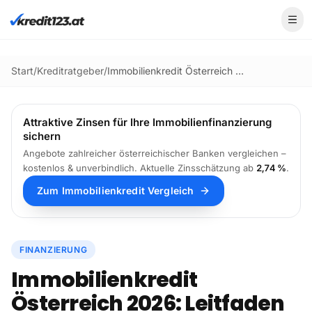
Zum Hauptinhalt springen
Start
/
Kreditratgeber
/
Immobilienkredit Österreich 2026: Leitfaden zur Finanzierung
Attraktive Zinsen für Ihre Immobilienfinanzierung
sichern
Angebote zahlreicher österreichischer Banken vergleichen –
kostenlos & unverbindlich.
Aktuelle Zinsschätzung ab
2,74 %
.
Zum Immobilienkredit Vergleich
FINANZIERUNG
Immobilienkredit
Österreich 2026: Leitfaden